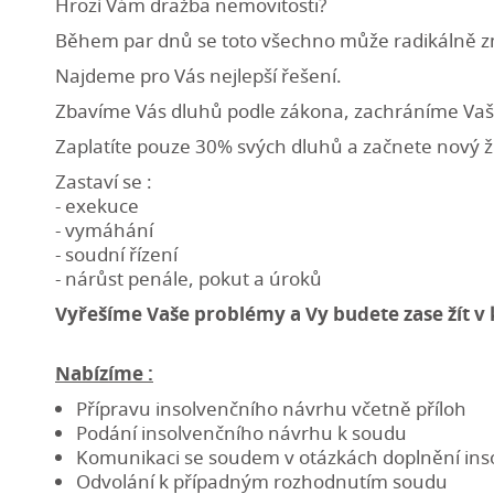
Hrozí Vám dražba nemovitosti?
Během par dnů se toto všechno může radikálně z
Najdeme pro Vás nejlepší řešení.
Zbavíme Vás dluhů podle zákona, zachráníme Vaš
Zaplatíte pouze 30% svých dluhů a začnete nový ž
Zastaví se :
- exekuce
- vymáhání
- soudní řízení
- nárůst penále, pokut a úroků
Vyřešíme Vaše problémy a Vy budete zase žít v 
Nabízíme :
Přípravu insolvenčního návrhu včetně příloh
Podání insolvenčního návrhu k soudu
Komunikaci se soudem v otázkách doplnění in
Odvolání k případným rozhodnutím soudu