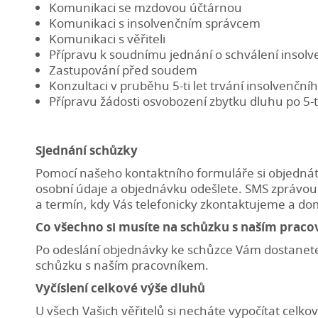
Komunikaci se mzdovou účtárnou
Komunikaci s insolvenčním správcem
Komunikaci s věřiteli
Přípravu k soudnímu jednání o schválení insol
Zastupování před soudem
Konzultaci v pruběhu 5-ti let trvání insolvenčníh
Přípravu žádosti osvobození zbytku dluhu po 5-t
Sjednání schůzky
Pomocí našeho kontaktního formuláře si objednát
osobní údaje a objednávku odešlete. SMS zprávou
a termín, kdy Vás telefonicky zkontaktujeme a dom
Co všechno si musíte na schůzku s naším praco
Po odeslání objednávky ke schůzce Vám dostanete
schůzku s naším pracovníkem.
Vyčíslení celkové výše dluhů
U všech Vašich věřitelů si necháte vypočítat celk