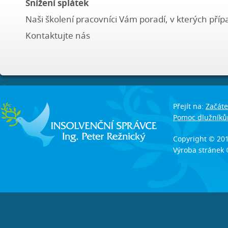
Snížení splátek
Naši školení pracovníci Vám poradí, v kterých pří
Kontaktujte nás
Přejít na:
Začáte
Pomoc dlužník
Copyright © 20
Výroba stránek