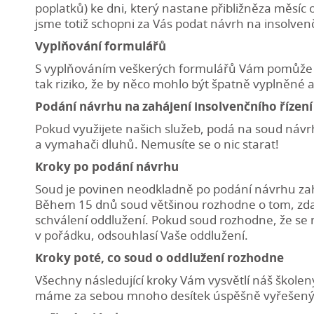
poplatků) ke dni, který nastane přibližněza měsí
jsme totiž schopni za Vás podat návrh na insolvenč
Vyplňování formulářů
S vyplňováním veškerých formulářů Vám pomůže n
tak riziko, že by něco mohlo být špatně vyplněné 
Podání návrhu na zahájení insolvenčního řízení
Pokud využijete našich služeb, podá na soud návrh
a vymahači dluhů. Nemusíte se o nic starat!
Kroky po podání návrhu
Soud je povinen neodkladně po podání návrhu zah
Během 15 dnů soud většinou rozhodne o tom, zda se
schválení oddlužení. Pokud soud rozhodne, že se n
v pořádku, odsouhlasí Vaše oddlužení.
Kroky poté, co soud o oddlužení rozhodne
Všechny následující kroky Vám vysvětlí náš školen
máme za sebou mnoho desítek úspěšně vyřešený