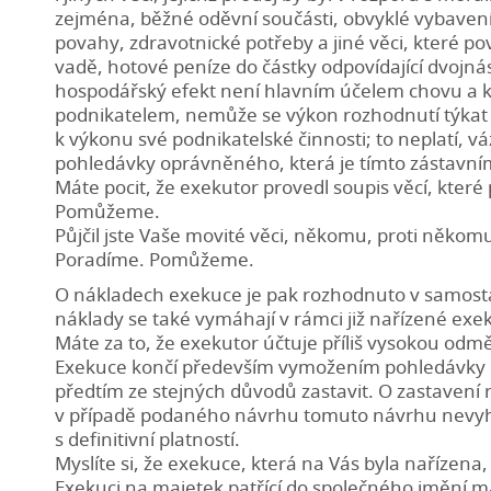
zejména, běžné oděvní součásti, obvyklé vybaven
povahy, zdravotnické potřeby a jiné věci, které 
vadě, hotové peníze do částky odpovídající dvojnás
hospodářský efekt není hlavním účelem chovu a kte
podnikatelem, nemůže se výkon rozhodnutí týkat tě
k výkonu své podnikatelské činnosti; to neplatí, vá
pohledávky oprávněného, která je tímto zástavní
Máte pocit, že exekutor provedl soupis věcí, kter
Pomůžeme.
Půjčil jste Vaše movité věci, někomu, proti někomu
Poradíme. Pomůžeme.
O nákladech exekuce je pak rozhodnuto v samost
náklady se také vymáhají v rámci již nařízené exe
Máte za to, že exekutor účtuje příliš vysokou od
Exekuce končí především vymožením pohledávky op
předtím ze stejných důvodů zastavit. O zastavení
v případě podaného návrhu tomuto návrhu nevyho
s definitivní platností.
Myslíte si, že exekuce, která na Vás byla naříze
Exekuci na majetek patřící do společného jmění ma