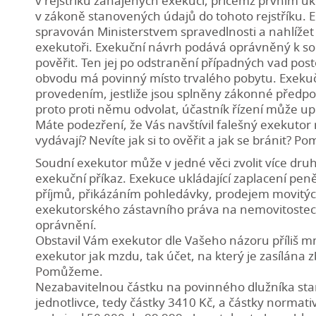
v rejstříku zahájených exekucí, přičemž prvním 
v zákoně stanovených údajů do tohoto rejstříku. El
spravován Ministerstvem spravedlnosti a nahlíže
exekutoři. Exekuční návrh podává oprávněný k s
pověřit. Ten jej po odstranění případných vad pos
obvodu má povinný místo trvalého pobytu. Exekuč
provedením, jestliže jsou splněny zákonné předp
proto proti němu odvolat, účastník řízení může u
Máte podezření, že Vás navštívil falešný exekuto
vydávají? Nevíte jak si to ověřit a jak se bránit? 
Soudní exekutor může v jedné věci zvolit více dru
exekuční příkaz. Exekuce ukládající zaplacení pe
příjmů, přikázáním pohledávky, prodejem movitých
exekutorského zástavního práva na nemovitostech
oprávnění.
Obstavil Vám exekutor dle Vašeho názoru příliš 
exekutor jak mzdu, tak účet, na který je zasílána z
Pomůžeme.
Nezabavitelnou částku na povinného dlužníka sta
jednotlivce, tedy částky 3410 Kč, a částky norma