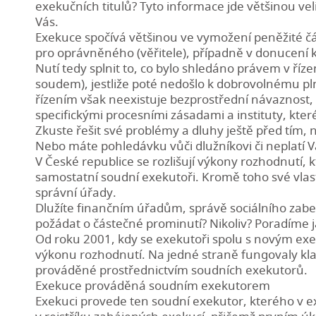
exekučních titulů? Tyto informace jde většinou veli
Vás.
Exekuce spočívá většinou ve vymožení peněžité čá
pro oprávněného (věřitele), případně v donucení ke
Nutí tedy splnit to, co bylo shledáno právem v říz
soudem), jestliže poté nedošlo k dobrovolnému p
řízením však neexistuje bezprostřední návaznost, 
specifickými procesními zásadami a instituty, kter
Zkuste řešit své problémy a dluhy ještě před tím, 
Nebo máte pohledávku vůči dlužníkovi či neplatí 
V České republice se rozlišují výkony rozhodnutí,
samostatní soudní exekutoři. Kromě toho své vlas
správní úřady.
Dlužíte finančním úřadům, správě sociálního zab
požádat o částečné prominutí? Nikoliv? Poradíme j
Od roku 2001, kdy se exekutoři spolu s novým exek
výkonu rozhodnutí. Na jedné straně fungovaly kl
prováděné prostřednictvím soudních exekutorů.
Exekuce prováděná soudním exekutorem
Exekuci provede ten soudní exekutor, kterého v 