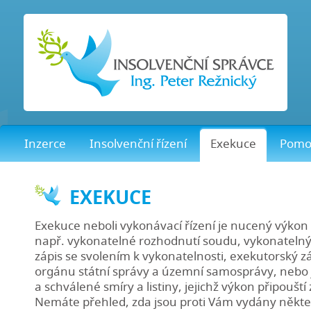
Inzerce
Insolvenční řízení
Exekuce
Pomo
EXEKUCE
Exekuce neboli vykonávací řízení je nucený výkon 
např. vykonatelné rozhodnutí soudu, vykonatelný 
zápis se svolením k vykonatelnosti, exekutorský z
orgánu státní správy a územní samosprávy, nebo 
a schválené smíry a listiny, jejichž výkon připouští
Nemáte přehled, zda jsou proti Vám vydány někt