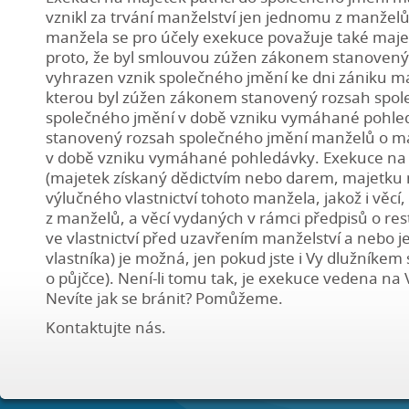
vznikl za trvání manželství jen jednomu z manžel
manžela se pro účely exekuce považuje také maje
proto, že byl smlouvou zúžen zákonem stanovený
vyhrazen vznik společného jmění ke dni zániku man
kterou byl zúžen zákonem stanovený rozsah spole
společného jmění v době vzniku vymáhané pohledáv
stanovený rozsah společného jmění manželů o maj
v době vzniku vymáhané pohledávky. Exekuce na 
(majetek získaný dědictvím nebo darem, majetku 
výlučného vlastnictví tohoto manžela, jakož i věcí
z manželů, a věcí vydaných v rámci předpisů o re
ve vlastnictví před uzavřením manželství a nebo
vlastníka) je možná, jen pokud jste i Vy dlužníke
o půjčce). Není-li tomu tak, je exekuce vedena n
Nevíte jak se bránit? Pomůžeme.
Kontaktujte nás.