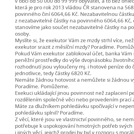
v obci od 50 000 do 99 999 obyvatel, a to bez ohle
která je pro rok 2013 vládou ČR stanovena na 5687 
povinného činí 6064,66 Kč. Nezabavitelnou částk
z nezabavitelné částky na povinného 6064,66 Kč, 
stanovíme jako součet nezabavitelné částky na p
osoby.
Myslíte si, že exekutor Vám ze mzdy strhl více, n
exekutor srazit z měsíční mzdy? Poradíme. Pomů
Pokud Vám exekutor zablokoval účet, banka Vám ne
peněžní prostředky do výše dvojnásobku životního
rozhodnutí jsou vyloučeny mj. i hotové peníze do 
jednotlivce, tedy částky 6820 Kč.
Nemáte žádnou hotovost a nemůžete si žádnou vybr
Poradíme. Pomůžeme.
Exekuci ukládající jinou povinnost než zaplacení p
rozdělením společné věci nebo provedením prací 
Máte za dlužníkem pohledávku spočívající v nepeně
pohledávku splnil? Poradíme.
Z věcí, které jsou ve vlastnictví povinného, se n
potřebuje k uspokojování hmotných potřeb svých a
i jiných věcí, jejichž prodej by byl v rozporu s mo