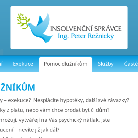
ní
Exekuce
Pomoc dlužníkům
Služby
Časté
UŽNÍKŮM
y – exekuce? Nesplácíte hypotéky, další své závazky?
ky z platu, nebo vám chce prodat byt či dům?
hrožují, vytvářejí na Vás psychický nátlak, jste
ení – nevíte již jak dál?