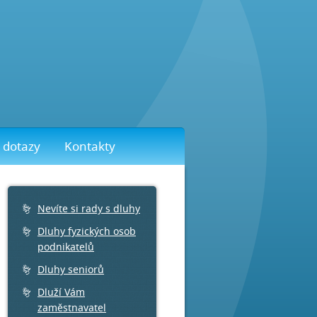
 dotazy
Kontakty
Nevíte si rady s dluhy
Dluhy fyzických osob
podnikatelů
Dluhy seniorů
Dluží Vám
zaměstnavatel