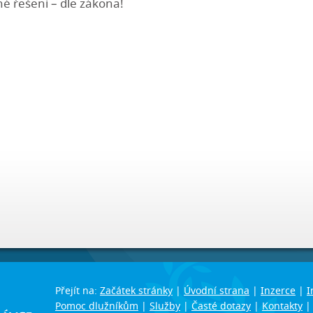
 řešení – dle zákona!
Přejít na:
Začátek stránky
|
Úvodní strana
|
Inzerce
|
I
Pomoc dlužníkům
|
Služby
|
Časté dotazy
|
Kontakty
|