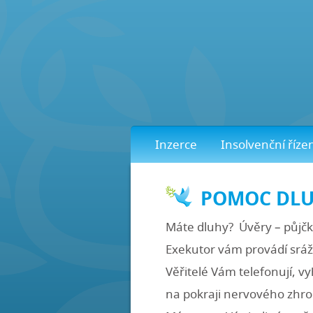
Inzerce
Insolvenční říze
POMOC DL
Máte dluhy? Úvěry – půjčk
Exekutor vám provádí sráž
Věřitelé Vám telefonují, vy
na pokraji nervového zhrouc