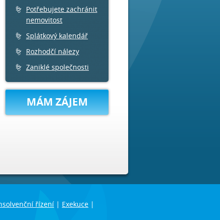
Potřebujete zachránit
nemovitost
Splátkový kalendář
Rozhodčí nálezy
Zaniklé společnosti
MÁM ZÁJEM
nsolvenční řízení
|
Exekuce
|